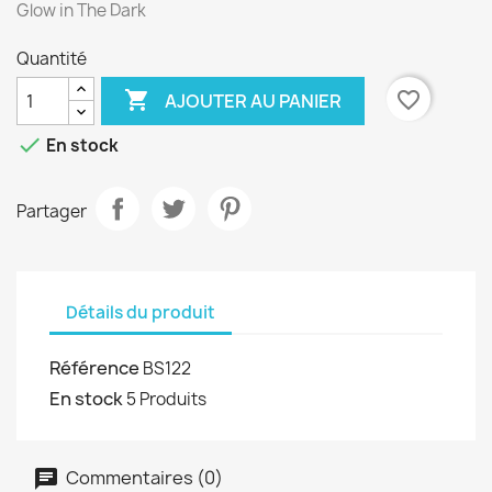
Glow in The Dark
Quantité

favorite_border
AJOUTER AU PANIER

En stock
Partager
Détails du produit
Référence
BS122
En stock
5 Produits
Commentaires (0)