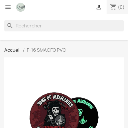
shopping_cart


(0)
search
Accueil
F-16 SMACFO PVC