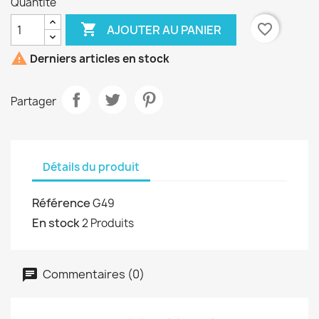
Quantité

favorite_border
AJOUTER AU PANIER

Derniers articles en stock
Partager
Détails du produit
Référence
G49
En stock
2 Produits
Commentaires (0)