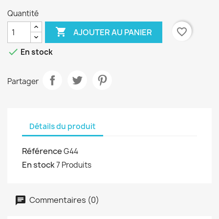
Quantité

favorite_border
AJOUTER AU PANIER

En stock
Partager
Détails du produit
Référence
G44
En stock
7 Produits
Commentaires (0)