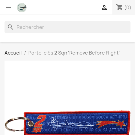
shopping_cart


(0)
search
Accueil
Porte-clés 2 Sqn 'Remove Before Flight'