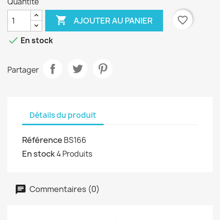
Quantité

favorite_border
AJOUTER AU PANIER

En stock
Partager
Détails du produit
Référence
BS166
En stock
4 Produits
Commentaires (0)