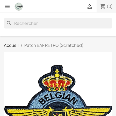
shopping_cart


(0)
search
Accueil
Patch BAF RETRO (Scratched)