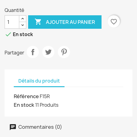
Quantité

favorite_border
AJOUTER AU PANIER

En stock
Partager
Détails du produit
Référence
F15R
En stock
11 Produits
Commentaires (0)